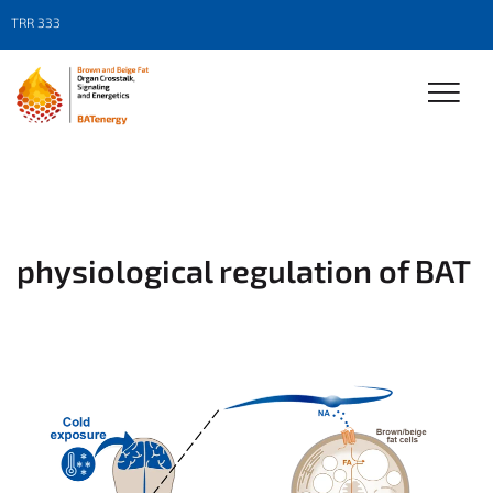
TRR 333
physiological regulation of BAT