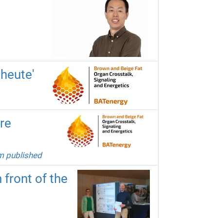
 heute'
re
m published
 front of the