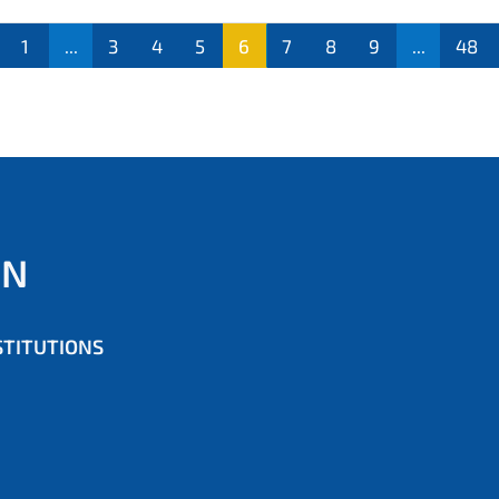
1
...
3
4
5
6
7
8
9
...
48
(aktu
ell)
ON
STITUTIONS